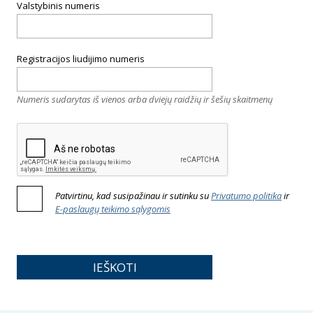
Valstybinis numeris
Registracijos liudijimo numeris
Numeris sudarytas iš vienos arba dviejų raidžių ir šešių skaitmenų
Patvirtinu, kad susipažinau ir sutinku su
Privatumo politika
ir
E-paslaugų teikimo sąlygomis
IEŠKOTI