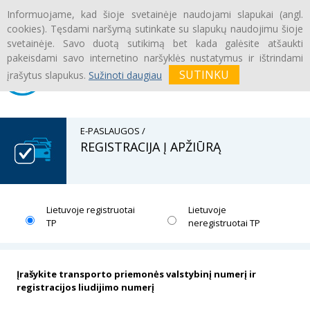
Informuojame, kad šioje svetainėje naudojami slapukai (angl.
Prisijungti
|
Registruotis
cookies). Tęsdami naršymą sutinkate su slapukų naudojimu šioje
svetainėje. Savo duotą sutikimą bet kada galėsite atšaukti
pakeisdami savo internetino naršyklės nustatymus ir ištrindami
įrašytus slapukus.
Sužinoti daugiau
E-PASLAUGOS /
REGISTRACIJA Į APŽIŪRĄ
Lietuvoje registruotai
Lietuvoje
TP
neregistruotai TP
Įrašykite transporto priemonės valstybinį numerį ir
registracijos liudijimo numerį