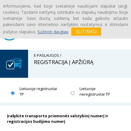
Informuojame, kad šioje svetainėje naudojami slapukai (angl.
Prisijungti
|
Registruotis
cookies). Tęsdami naršymą sutinkate su slapukų naudojimu šioje
svetainėje. Savo duotą sutikimą bet kada galėsite atšaukti
pakeisdami savo internetino naršyklės nustatymus ir ištrindami
įrašytus slapukus.
Sužinoti daugiau
E-PASLAUGOS /
REGISTRACIJA Į APŽIŪRĄ
Lietuvoje registruotai
Lietuvoje
TP
neregistruotai TP
Įrašykite transporto priemonės valstybinį numerį ir
registracijos liudijimo numerį