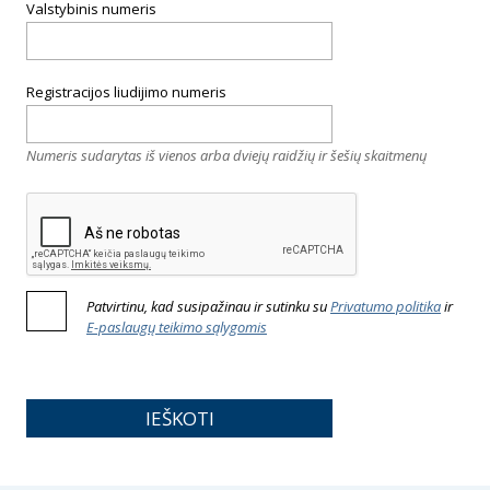
Valstybinis numeris
Registracijos liudijimo numeris
Numeris sudarytas iš vienos arba dviejų raidžių ir šešių skaitmenų
Patvirtinu, kad susipažinau ir sutinku su
Privatumo politika
ir
E-paslaugų teikimo sąlygomis
IEŠKOTI