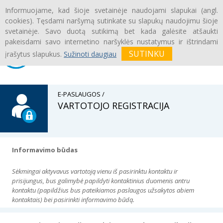
Informuojame, kad šioje svetainėje naudojami slapukai (angl.
Prisijungti
|
Registruotis
cookies). Tęsdami naršymą sutinkate su slapukų naudojimu šioje
svetainėje. Savo duotą sutikimą bet kada galėsite atšaukti
pakeisdami savo internetino naršyklės nustatymus ir ištrindami
įrašytus slapukus.
Sužinoti daugiau
E-PASLAUGOS /
VARTOTOJO REGISTRACIJA
Informavimo būdas
Sėkmingai aktyvavus vartotoją vienu iš pasirinktu kontaktu ir
prisijungus, bus galimybė papildyti kontaktinius duomenis antru
kontaktu (papildžius bus pateikiamos paslaugos užsakytos abiem
kontaktais) bei pasirinkti informavimo būdą.