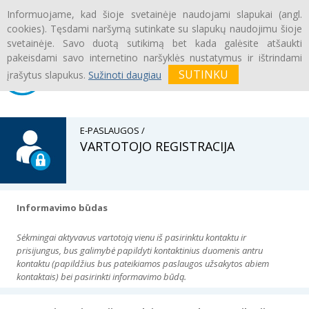
Informuojame, kad šioje svetainėje naudojami slapukai (angl.
Prisijungti
|
Registruotis
cookies). Tęsdami naršymą sutinkate su slapukų naudojimu šioje
svetainėje. Savo duotą sutikimą bet kada galėsite atšaukti
pakeisdami savo internetino naršyklės nustatymus ir ištrindami
įrašytus slapukus.
Sužinoti daugiau
E-PASLAUGOS /
VARTOTOJO REGISTRACIJA
Informavimo būdas
Sėkmingai aktyvavus vartotoją vienu iš pasirinktu kontaktu ir
prisijungus, bus galimybė papildyti kontaktinius duomenis antru
kontaktu (papildžius bus pateikiamos paslaugos užsakytos abiem
kontaktais) bei pasirinkti informavimo būdą.