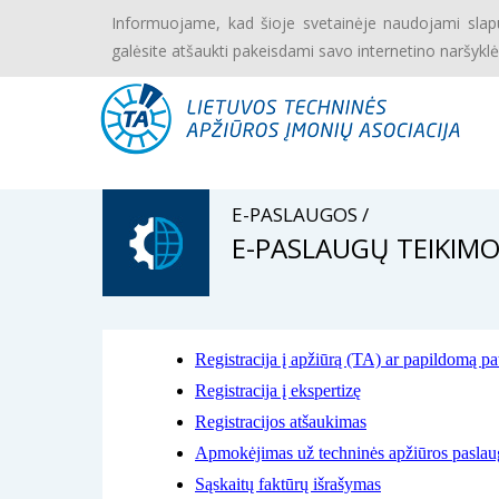
Informuojame, kad šioje svetainėje naudojami slap
Daugiau informacijos
www.vta.lt
galėsite atšaukti pakeisdami savo internetino naršyklė
E-PASLAUGOS /
E-PASLAUGŲ TEIKIM